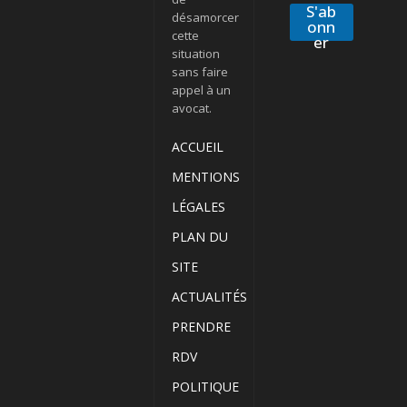
S'ab
désamorcer
onn
cette
er
situation
sans faire
appel à un
avocat.
ACCUEIL
MENTIONS
LÉGALES
PLAN DU
SITE
ACTUALITÉS
PRENDRE
RDV
POLITIQUE