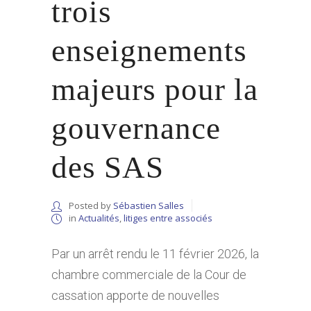
trois
enseignements
majeurs pour la
gouvernance
des SAS
Posted by
Sébastien Salles
in
Actualités
,
litiges entre associés
Par un arrêt rendu le 11 février 2026, la
chambre commerciale de la Cour de
cassation apporte de nouvelles