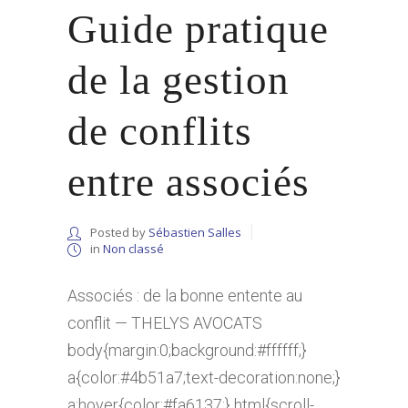
Guide pratique
de la gestion
de conflits
entre associés
Posted by
Sébastien Salles
in
Non classé
Associés : de la bonne entente au
conflit — THELYS AVOCATS
body{margin:0;background:#ffffff;}
a{color:#4b51a7;text-decoration:none;}
a:hover{color:#fa6137;} html{scroll-