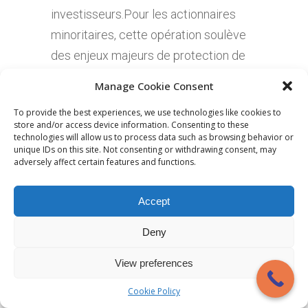
investisseurs.Pour les actionnaires
minoritaires, cette opération soulève
des enjeux majeurs de protection de
leurs droits, notamment face au risque
Manage Cookie Consent
de dilution de leur participation. Le «
To provide the best experiences, we use technologies like cookies to
coup d'accordéon », technique
store and/or access device information. Consenting to these
particulière d'assainissement financier,
technologies will allow us to process data such as browsing behavior or
unique IDs on this site. Not consenting or withdrawing consent, may
mérite une attention spécifique tant
adversely affect certain features and functions.
ses implications pour les minoritaires
peuvent être déterminantes. Cette
Accept
analyse examine les mécanismes
Deny
juridiques de protection, les recours
disponibles et les limites opposables
View preferences
aux abus potentiels. TABLE DES
Cookie Policy
MATIERESI/ Le mécanisme de la