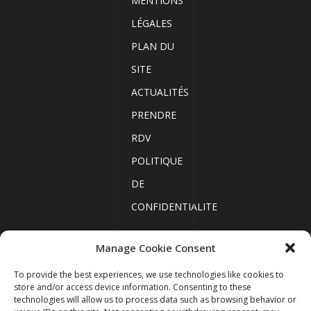
MENTIONS
LÉGALES
PLAN DU
SITE
ACTUALITÉS
PRENDRE
RDV
POLITIQUE
DE
CONFIDENTIALITE
Manage Cookie Consent
ACCUEIL
To provide the best experiences, we use technologies like cookies to
MENTIONS
store and/or access device information. Consenting to these
technologies will allow us to process data such as browsing behavior or
LÉGALES