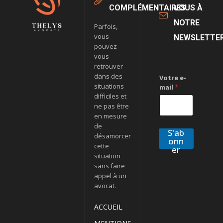
COMPLÉMENTAIRES
VOUS À
NOTRE
Parfois,
vous
NEWSLETTE
pouvez
vous
retrouver
dans des
Votre e-
situations
mail
*
difficiles et
ne pas être
en mesure
de
S'ab
désamorcer
onn
cette
er
situation
sans faire
appel à un
avocat.
ACCUEIL