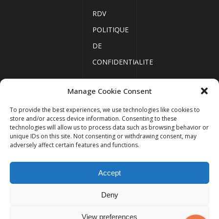
RDV
POLITIQUE
DE
CONFIDENTIALITE
Manage Cookie Consent
ACCUEIL
To provide the best experiences, we use technologies like cookies to
MENTIONS
store and/or access device information. Consenting to these
LÉGALES
technologies will allow us to process data such as browsing behavior or
unique IDs on this site. Not consenting or withdrawing consent, may
PLAN DU
adversely affect certain features and functions.
SITE
Copyright 2023
Thelys
Accept
Avocats
ACTUALITÉS
PRENDRE
Deny
RDV
View preferences