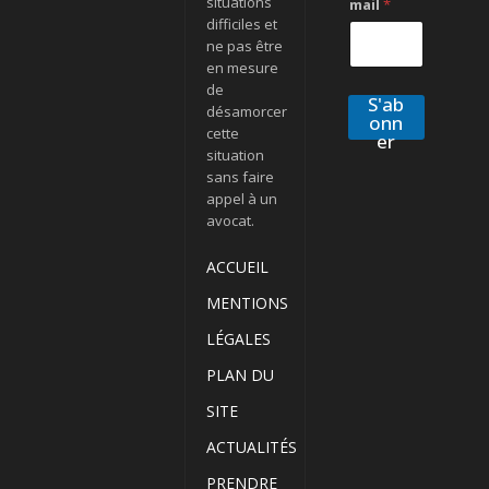
situations
mail
*
difficiles et
ne pas être
en mesure
de
S'ab
désamorcer
onn
cette
er
situation
sans faire
appel à un
avocat.
ACCUEIL
MENTIONS
LÉGALES
PLAN DU
SITE
ACTUALITÉS
PRENDRE