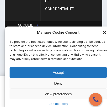
DE
CONFIDENTIALITE
ACCUEIL
Manage Cookie Consent
MENTIONS
LÉGALES
To provide the best experiences, we use technologies like cookies
to store and/or access device information. Consenting to these
PLAN DU
technologies will allow us to process data such as browsing behavior
or unique IDs on this site. Not consenting or withdrawing consent,
SITE
Copyright 2023
may adversely affect certain features and functions.
Thelys Avocats
ACTUALITÉS
Accept
PRENDRE
RDV
Deny
Conflit entre associés ?
POLITIQUE DE
Parlez à un avocat maintenant
View preferences
CONFIDENTIALITE
📞
04 84 25 88 18
Cookie Policy