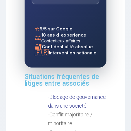
⭐
5/5 sur Google
18 ans d'expérience
⚖️
Contentieux affaires
🔐
Confidentialité absolue
🇫🇷
Intervention nationale
Situations fréquentes de
litiges entre associés
-Blocage de gouvernance
dans une société
-Conflit majoritaire /
minoritaire