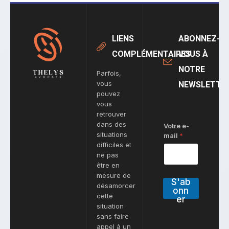
LIENS
ABONNEZ-
COMPLÉMENTAIRES
VOUS À
NOTRE
Parfois,
vous
NEWSLETTE
pouvez
vous
retrouver
dans des
Votre e-
situations
mail
*
difficiles et
ne pas
être en
mesure de
S'ab
désamorcer
onn
cette
er
situation
sans faire
appel à un