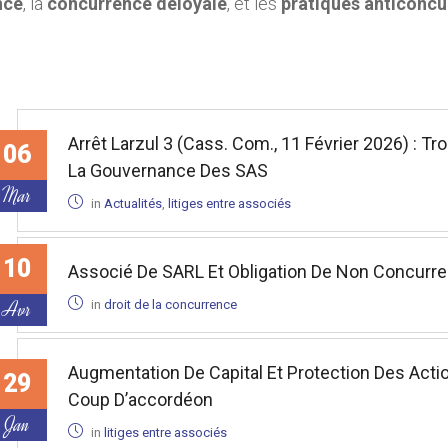
nce
, la
concurrence déloyale
, et les
pratiques anticoncu
Arrêt Larzul 3 (Cass. Com., 11 Février 2026) : 
06
La Gouvernance Des SAS
Mar
in
Actualités
,
litiges entre associés
10
Associé De SARL Et Obligation De Non Concurr
Avr
in
droit de la concurrence
Augmentation De Capital Et Protection Des Action
29
Coup D’accordéon
Jan
in
litiges entre associés