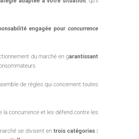
ratégie adaptée à votre situation
, qu’il
sponsabilité engagée pour
concurrence
nctionnement du marché en g
arantissant
 consommateurs.
semble de règles qui concernent toutes
e la concurrence et les défend contre les
marché se divisent en
trois catégories
: