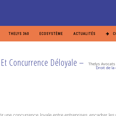
THELYS 360
ECOSYSTÈME
ACTUALITÉS
C
 Et Concurrence Déloyale –
Thelys Avocats 
Droit de la
tir une concurrence loyale entre entreprises, encadrer le