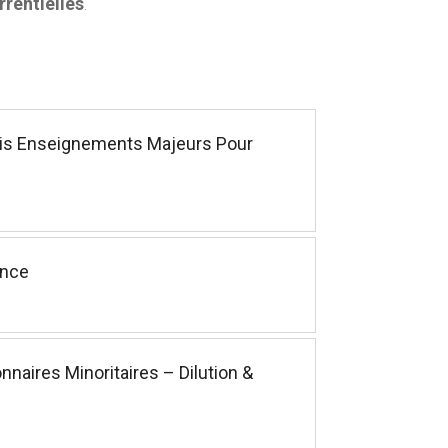
rrentielles
.
Trois Enseignements Majeurs Pour
ence
naires Minoritaires – Dilution &