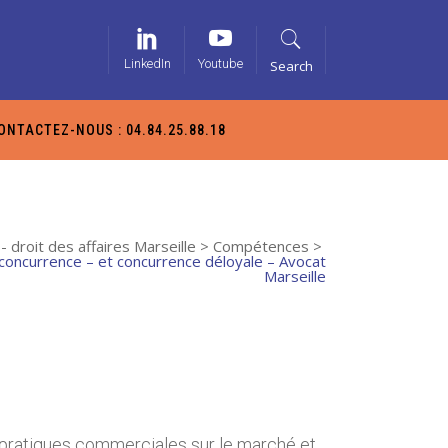
LinkedIn
Youtube
Search
ONTACTEZ-NOUS : 04.84.25.88.18
- droit des affaires Marseille
>
Compétences
>
 concurrence – et concurrence déloyale – Avocat
Marseille
s pratiques commerciales sur le marché et