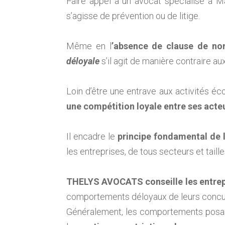
Faire appel à un avocat spécialisé à 
s’agisse de prévention ou de litige.
Même en l
’absence de clause de non
déloyale
s’il agit de manière contraire a
Loin d’être une entrave aux activités é
une compétition loyale entre ses acte
Il encadre le
principe fondamental de l
les entreprises, de tous secteurs et taill
THELYS AVOCATS conseille les entrepri
comportements déloyaux de leurs concu
Généralement, les comportements posan