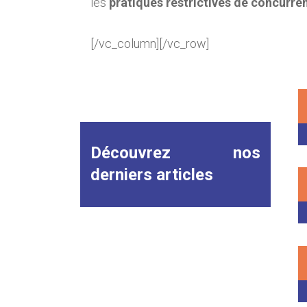
les
pratiques restrictives de concurre
[/vc_column][/vc_row]
Découvrez nos
derniers articles