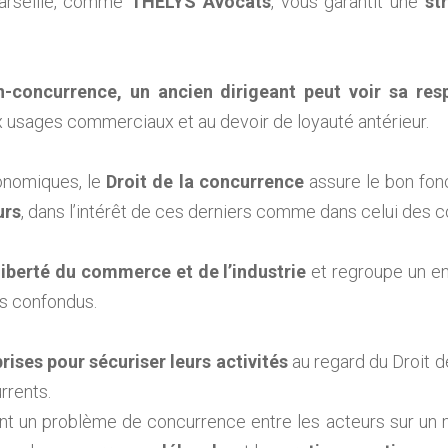
Marseille, comme
THELYS Avocats
, vous garantit une
st
-concurrence, un ancien dirigeant peut voir sa re
ux usages commerciaux et au devoir de loyauté antérieur.
conomiques, le
Droit de la concurrence
assure le bon fo
urs
, dans l’intérêt de ces derniers comme dans celui des
iberté du commerce et de l’industrie
et regroupe un en
es confondus.
ses pour sécuriser leurs activités
au regard du Droit d
rrents.
t un problème de concurrence entre les acteurs sur un 