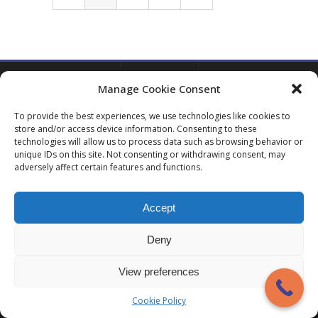
Manage Cookie Consent
LIENS
ABONNEZ-
To provide the best experiences, we use technologies like cookies to
store and/or access device information. Consenting to these
COMPLÉMENTAIRES
VOUS À
technologies will allow us to process data such as browsing behavior or
NOTRE
unique IDs on this site. Not consenting or withdrawing consent, may
Parfois,
adversely affect certain features and functions.
vous
NEWSLETTE
pouvez
vous
Accept
retrouver
dans des
Votre e-
Deny
situations
mail
*
difficiles et
View preferences
ne pas être
en mesure
de
Cookie Policy
S'ab
désamorcer