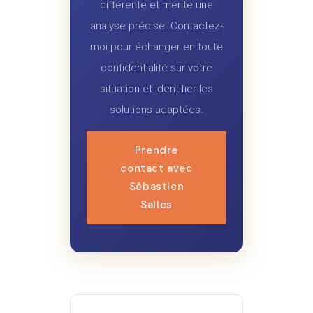
différente et mérite une
analyse précise. Contactez-
moi pour échanger en toute
confidentialité sur votre
situation et identifier les
solutions adaptées.
Prendre
contact avec
Sébastien
Salles