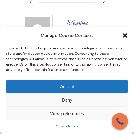
Sébastien
SALLES
Manage Cookie Consent
Associé de
To provide the best experiences, we use technologies like cookies to
THELYS
store and/or access device information. Consenting to these
technologies will allow us to process data such as browsing behavior or
AVOCATS,
unique IDs on this site. Not consenting or withdrawing consent, may
j’interviens en
adversely affect certain features and functions.
contentieux de
Accept
droit des affaires,
avec une pratique
Deny
orientée vers la
View preferences
défense
stratégique des
Cookie Policy
dirigeants,