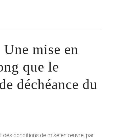
: Une mise en
ong que le
e de déchéance du
nt des conditions de mise en œuvre, par