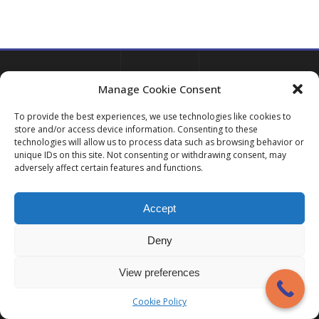
Manage Cookie Consent
LIENS
ABONNEZ-
To provide the best experiences, we use technologies like cookies to
COMPLÉMENTAIRES
VOUS À
store and/or access device information. Consenting to these
NOTRE
technologies will allow us to process data such as browsing behavior or
Parfois,
unique IDs on this site. Not consenting or withdrawing consent, may
vous
NEWSLETTE
adversely affect certain features and functions.
pouvez
vous
retrouver
Accept
dans des
Votre e-
situations
mail
*
Deny
difficiles et
ne pas être
View preferences
en mesure
de
S'ab
Cookie Policy
désamorcer
onn
cette