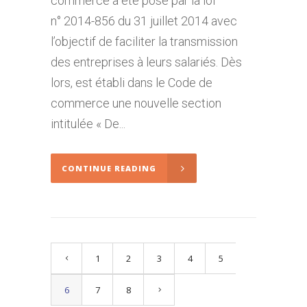
commerce a été posé par la loi
n° 2014-856 du 31 juillet 2014 avec
l’objectif de faciliter la transmission
des entreprises à leurs salariés. Dès
lors, est établi dans le Code de
commerce une nouvelle section
intitulée « De...
CONTINUE READING
1
2
3
4
5
6
7
8