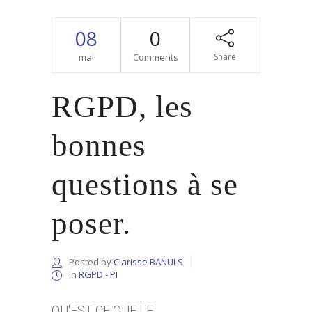
08
0
mai
Comments
Share
RGPD, les
bonnes
questions à se
poser.
Posted by
Clarisse BANULS
in
RGPD - PI
QU'EST CE QUE LE