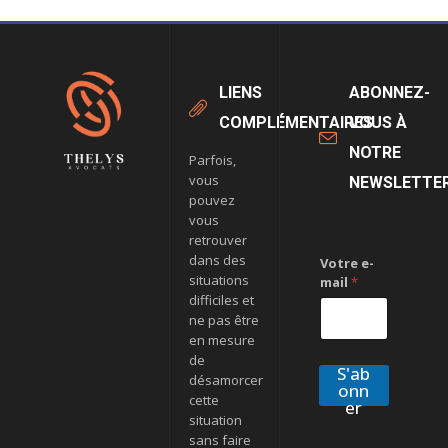
LIENS
ABONNEZ-
COMPLÉMENTAIRES
VOUS À
NOTRE
Parfois,
vous
NEWSLETTE
pouvez
vous
retrouver
dans des
Votre e-
situations
mail
*
difficiles et
ne pas être
en mesure
de
S'ab
désamorcer
onn
cette
er
situation
sans faire