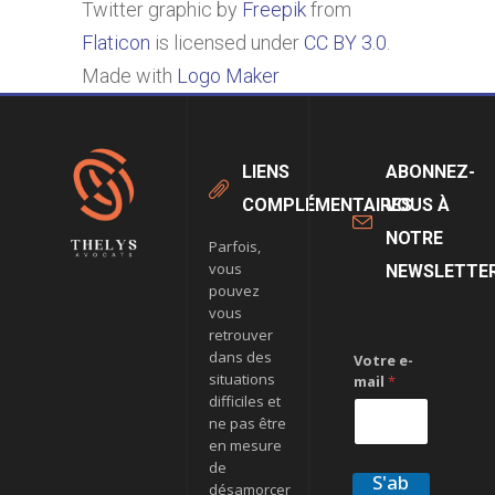
Twitter graphic by
Freepik
from
Flaticon
is licensed under
CC BY 3.0
.
Made with
Logo Maker
LIENS
ABONNEZ-
COMPLÉMENTAIRES
VOUS À
NOTRE
Parfois,
vous
NEWSLETTE
pouvez
vous
retrouver
dans des
Votre e-
situations
mail
*
difficiles et
ne pas être
en mesure
de
S'ab
désamorcer