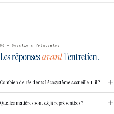
06 — Questions fréquentes
Les réponses
avant
l'entretien.
Combien de résidents l'écosystème accueille-t-il ?
Nous n'avons pas d'objectif chiffré. L'espace compte 15
postes en flex office. Nous sélectionnons les résidents selon
Quelles matières sont déjà représentées ?
la complémentarité de leurs matières, non selon un volume à
remplir.