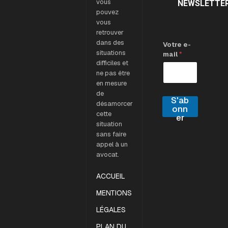
vous
NEWSLETTE
pouvez
vous
retrouver
dans des
Votre e-
situations
mail
*
difficiles et
ne pas être
en mesure
de
S'ab
désamorcer
onn
cette
er
situation
sans faire
appel à un
avocat.
ACCUEIL
MENTIONS
LÉGALES
PLAN DU