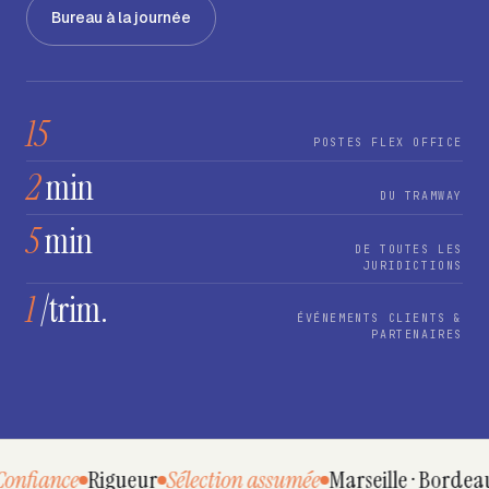
Bureau à la journée
15
POSTES FLEX OFFICE
2
min
DU TRAMWAY
5
min
DE TOUTES LES
JURIDICTIONS
1
/trim.
ÉVÉNEMENTS CLIENTS &
PARTENAIRES
nfiance
Rigueur
Sélection assumée
Marseille · Bordeaux