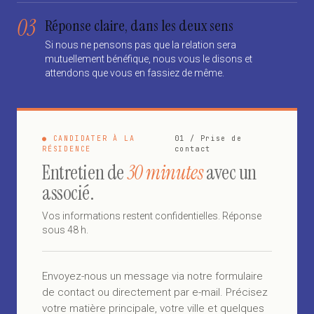
03
Réponse claire, dans les deux sens
Si nous ne pensons pas que la relation sera
mutuellement bénéfique, nous vous le disons et
attendons que vous en fassiez de même.
● CANDIDATER À LA
01 / Prise de
RÉSIDENCE
contact
Entretien de
30 minutes
avec un
associé.
Vos informations restent confidentielles. Réponse
sous 48 h.
Envoyez-nous un message via notre formulaire
de contact ou directement par e-mail. Précisez
votre matière principale, votre ville et quelques