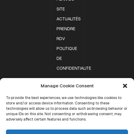
SITE
ACTUALITÉS
PRENDRE
RDV
POLITIQUE
DE
CONFIDENTIALITE
Manage Cookie Consent
ACCUEIL
To provide the best experiences, we use technologies like cookies to
MENTIONS
store and/or access device information. Consenting to these
LÉGALES
technologies will allow us to process data such as browsing behavior or
unique IDs on this site. Not consenting or withdrawing consent, may
PLAN DU
adversely affect certain features and functions.
SITE
Copyright 2023