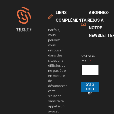
LIENS
ABONNEZ-
COMPLÉMENTAIRES
VOUS À
NOTRE
Parfois,
vous
NEWSLETTE
pouvez
vous
retrouver
dans des
Votre e-
situations
mail
*
difficiles et
ne pas être
en mesure
de
S'ab
désamorcer
onn
cette
er
situation
sans faire
appel à un
avocat.