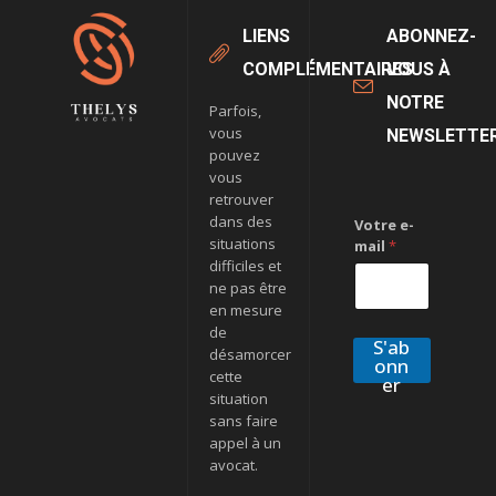
LIENS
ABONNEZ-
COMPLÉMENTAIRES
VOUS À
NOTRE
Parfois,
vous
NEWSLETTE
pouvez
vous
retrouver
dans des
Votre e-
situations
mail
*
difficiles et
ne pas être
en mesure
de
S'ab
désamorcer
onn
cette
er
situation
sans faire
appel à un
avocat.