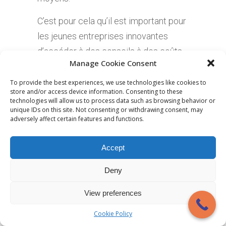
C’est pour cela qu’il est important pour
les jeunes entreprises innovantes
d’accéder à des conseils à des coûts
Manage Cookie Consent
adaptés, notre cabinet a choisi
d’épauler les startups dans leurs belles
To provide the best experiences, we use technologies like cookies to
store and/or access device information. Consenting to these
aventures.
technologies will allow us to process data such as browsing behavior or
unique IDs on this site. Not consenting or withdrawing consent, may
adversely affect certain features and functions.
Accept
Tags:
Deny
CREATION D'ENTREPRISE
START UP
View preferences
Cookie Policy