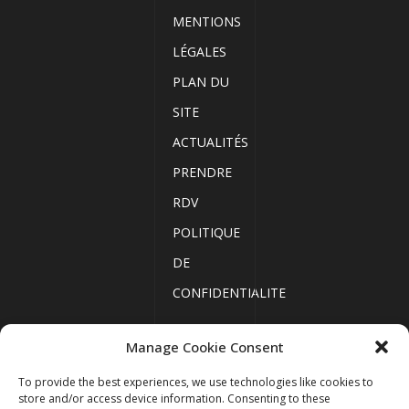
MENTIONS
LÉGALES
PLAN DU
SITE
ACTUALITÉS
PRENDRE
RDV
POLITIQUE
DE
CONFIDENTIALITE
Manage Cookie Consent
ACCUEIL
To provide the best experiences, we use technologies like cookies to
MENTIONS
store and/or access device information. Consenting to these