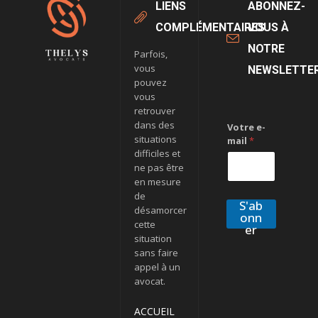
LIENS
ABONNEZ-
COMPLÉMENTAIRES
VOUS À
NOTRE
Parfois,
vous
NEWSLETTE
pouvez
vous
retrouver
dans des
Votre e-
situations
mail
*
difficiles et
ne pas être
en mesure
de
S'ab
désamorcer
onn
cette
er
situation
sans faire
appel à un
avocat.
ACCUEIL