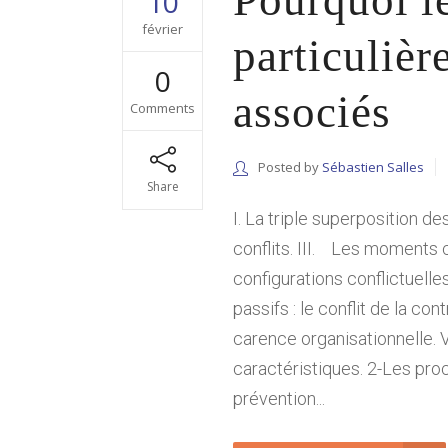
Pourquoi le
10
février
particulièr
0
associés
Comments
Posted by
Sébastien Salles
Share
I. La triple superposition d
conflits. III. Les moments 
configurations conflictuelle
passifs : le conflit de la co
carence organisationnelle. 
caractéristiques. 2-Les pro
prévention...