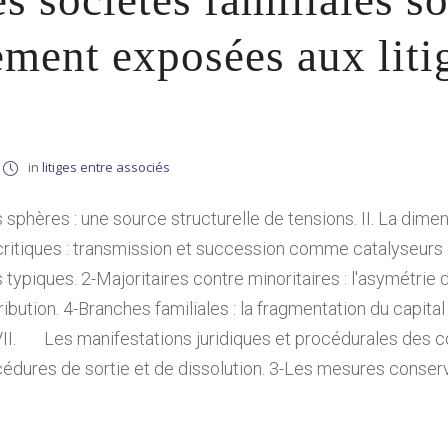
s sociétés familiales s
ement exposées aux liti
in
litiges entre associés
es sphères : une source structurelle de tensions. II. La dime
critiques : transmission et succession comme catalyseurs d
s typiques. 2-Majoritaires contre minoritaires : l'asymétrie 
ntribution. 4-Branches familiales : la fragmentation du capit
VII. Les manifestations juridiques et procédurales des con
cédures de sortie et de dissolution. 3-Les mesures conserva