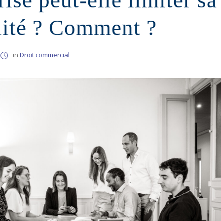
ise peut-elle limiter sa
lité ? Comment ?
in
Droit commercial