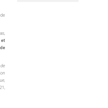
 de
as,
 et
 de
 de
ion
ue,
21,