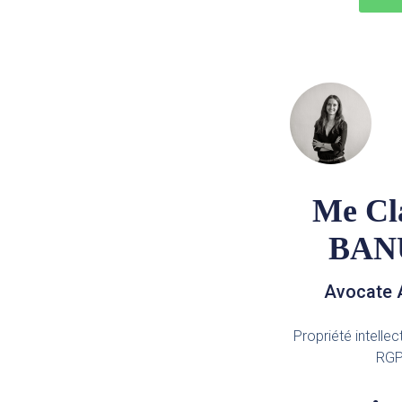
Me Cla
BAN
Avocate 
Propriété intellec
RG