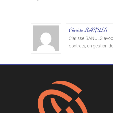
Clarisse BANULS
Clarisse BANULS avocat
contrats, en gestion d