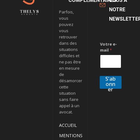
COMPLÉMENTAIRES
VOUS À
NOTRE
Parfois,
vous
NEWSLETTE
pouvez
vous
retrouver
dans des
Votre e-
situations
mail
*
difficiles et
ne pas être
en mesure
de
S'ab
désamorcer
onn
cette
er
situation
sans faire
appel à un
avocat.
ACCUEIL
MENTIONS