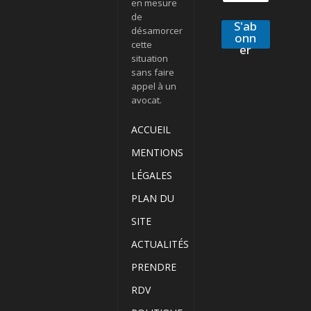
en mesure
de
S'ab
désamorcer
onn
cette
er
situation
sans faire
appel à un
avocat.
ACCUEIL
MENTIONS
LÉGALES
PLAN DU
SITE
ACTUALITÉS
PRENDRE
RDV