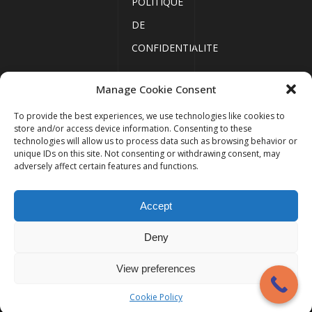
POLITIQUE
DE
CONFIDENTIALITE
Manage Cookie Consent
ACCUEIL
To provide the best experiences, we use technologies like cookies to
MENTIONS
store and/or access device information. Consenting to these
technologies will allow us to process data such as browsing behavior or
LÉGALES
unique IDs on this site. Not consenting or withdrawing consent, may
PLAN DU
adversely affect certain features and functions.
SITE
Copyright 2023
Thelys
Accept
Avocats
ACTUALITÉS
PRENDRE
Deny
RDV
View preferences
POLITIQUE DE
Cookie Policy
CONFIDENTIALITE