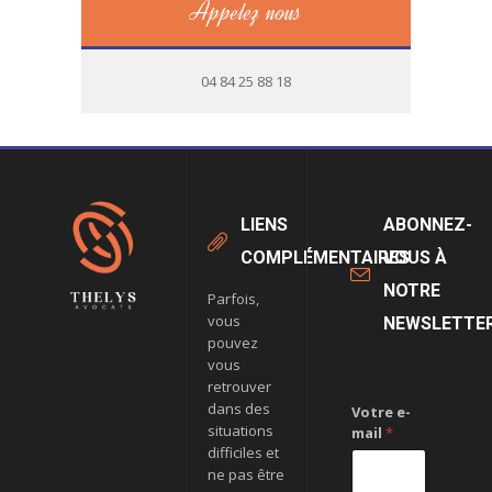
Appelez nous
04 84 25 88 18
LIENS
ABONNEZ-
COMPLÉMENTAIRES
VOUS À
NOTRE
Parfois,
vous
NEWSLETTE
pouvez
vous
retrouver
dans des
Votre e-
situations
mail
*
difficiles et
ne pas être