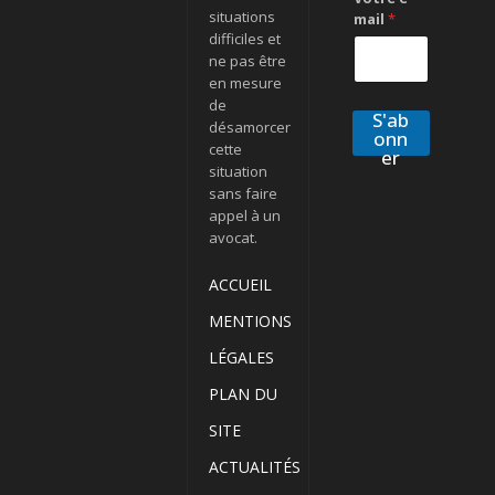
situations
mail
*
difficiles et
ne pas être
en mesure
de
S'ab
désamorcer
onn
cette
er
situation
sans faire
appel à un
avocat.
ACCUEIL
MENTIONS
LÉGALES
PLAN DU
SITE
ACTUALITÉS