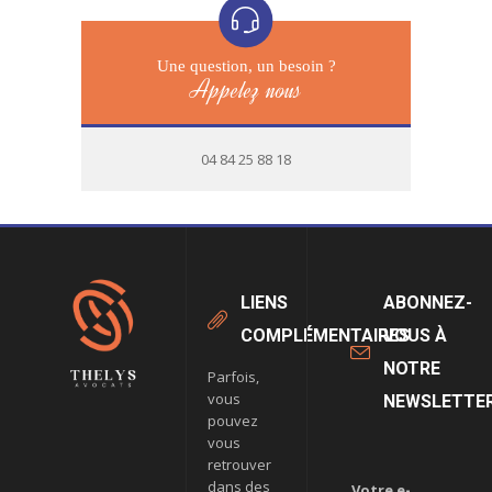
Une question, un besoin ?
Appelez nous
04 84 25 88 18
LIENS
ABONNEZ-
COMPLÉMENTAIRES
VOUS À
NOTRE
Parfois,
vous
NEWSLETTE
pouvez
vous
retrouver
dans des
Votre e-