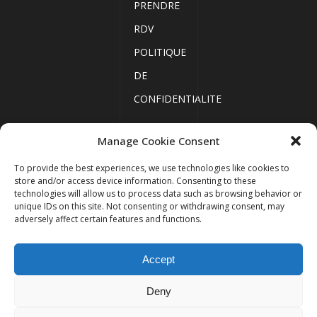
PRENDRE
RDV
POLITIQUE
DE
CONFIDENTIALITE
Manage Cookie Consent
ACCUEIL
To provide the best experiences, we use technologies like cookies to
MENTIONS
store and/or access device information. Consenting to these
technologies will allow us to process data such as browsing behavior or
LÉGALES
unique IDs on this site. Not consenting or withdrawing consent, may
PLAN DU
adversely affect certain features and functions.
SITE
Copyright 2023
Thelys
Accept
Avocats
ACTUALITÉS
PRENDRE
Deny
RDV